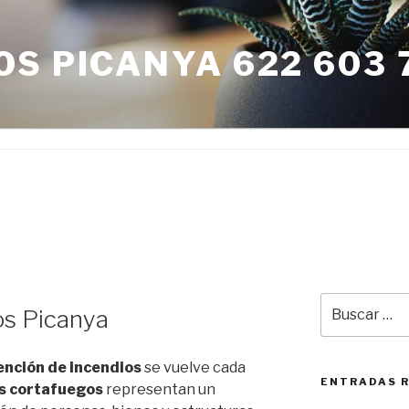
S PICANYA 622 603 
Buscar
os Picanya
por:
ención de incendios
se vuelve cada
ENTRADAS 
s cortafuegos
representan un