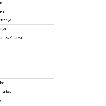
nya
nya
Picanya
anya
gentes Picanya
d
das
ntarios
g