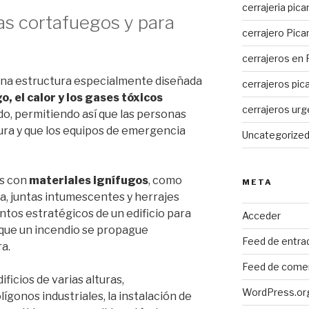
cerrajeria pica
as cortafuegos y para
cerrajero Pica
cerrajeros en 
na estructura especialmente diseñada
cerrajeros pic
go, el calor y los gases tóxicos
cerrajeros ur
o, permitiendo así que las personas
ra y que los equipos de emergencia
Uncategorize
as con
materiales ignífugos
, como
META
ca, juntas intumescentes y herrajes
untos estratégicos de un edificio para
Acceder
 que un incendio se propague
Feed de entra
a.
Feed de come
ficios de varias alturas,
WordPress.or
gonos industriales, la instalación de