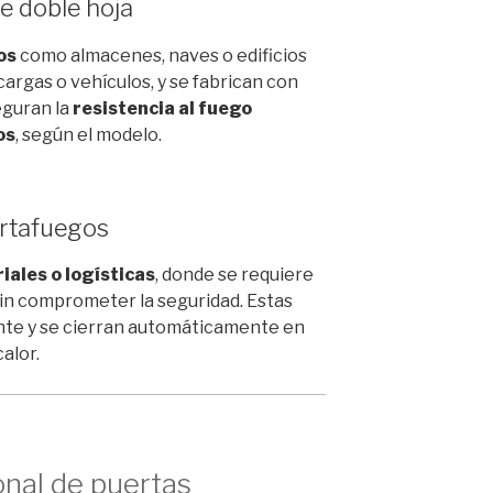
e doble hoja
os
como almacenes, naves o edificios
cargas o vehículos, y se fabrican con
eguran la
resistencia al fuego
os
, según el modelo.
ortafuegos
iales o logísticas
, donde se requiere
sin comprometer la seguridad. Estas
ente y se cierran automáticamente en
alor.
onal de puertas