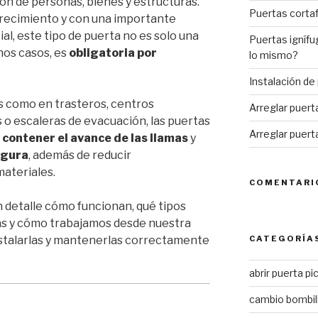
ón de personas, bienes y estructuras.
Puertas corta
 crecimiento y con una importante
ial, este tipo de puerta no es solo una
Puertas ignífu
os casos, es
obligatoria por
lo mismo?
Instalación de
s como en trasteros, centros
Arreglar puert
s o escaleras de evacuación, las puertas
Arreglar puert
n
contener el avance de las llamas
y
egura
, además de reducir
materiales.
COMENTARI
n detalle cómo funcionan, qué tipos
as y cómo trabajamos desde nuestra
nstalarlas y mantenerlas correctamente
CATEGORÍA
abrir puerta pi
cambio bombil