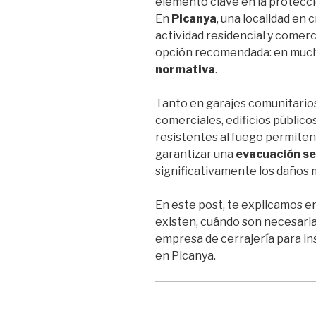
elemento clave en la protecci
En
Picanya
, una localidad en
actividad residencial y comerc
opción recomendada: en much
normativa
.
Tanto en garajes comunitario
comerciales, edificios público
resistentes al fuego permite
garantizar una
evacuación s
significativamente los daños 
En este post, te explicamos e
existen, cuándo son necesari
empresa de cerrajería para i
en Picanya.