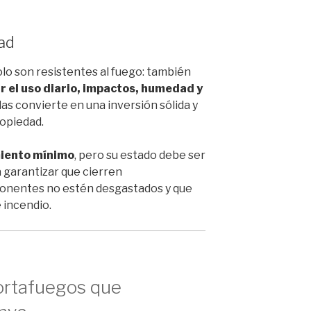
dad
lo son resistentes al fuego: también
r el uso diario, impactos, humedad y
e las convierte en una inversión sólida y
ropiedad.
iento mínimo
, pero su estado debe ser
 garantizar que cierren
onentes no estén desgastados y que
 incendio.
ortafuegos que