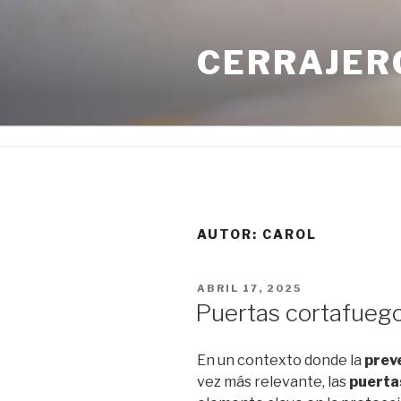
Saltar
al
CERRAJERO
contenido
AUTOR:
CAROL
PUBLICADO
ABRIL 17, 2025
EL
Puertas cortafueg
En un contexto donde la
prev
vez más relevante, las
puerta