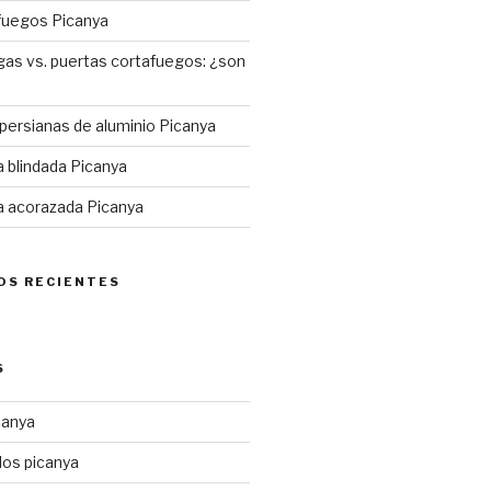
fuegos Picanya
gas vs. puertas cortafuegos: ¿son
 persianas de aluminio Picanya
a blindada Picanya
a acorazada Picanya
OS RECIENTES
S
canya
los picanya