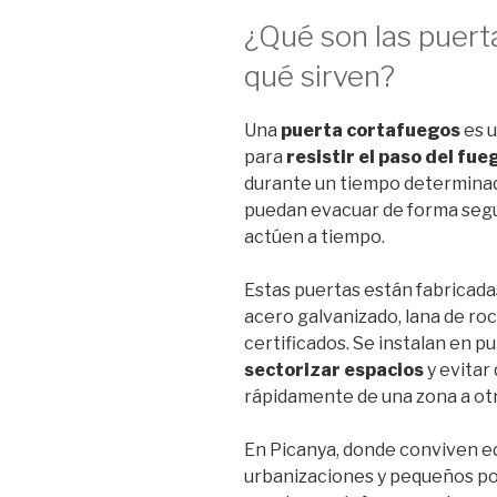
¿Qué son las puert
qué sirven?
Una
puerta cortafuegos
es u
para
resistir el paso del fue
durante un tiempo determinad
puedan evacuar de forma segu
actúen a tiempo.
Estas puertas están fabricad
acero galvanizado, lana de ro
certificados. Se instalan en p
sectorizar espacios
y evitar
rápidamente de una zona a otr
En Picanya, donde conviven edi
urbanizaciones y pequeños polí