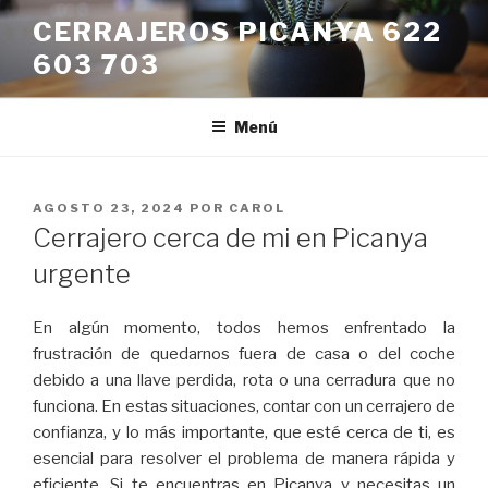
Saltar
CERRAJEROS PICANYA 622
al
603 703
contenido
Menú
PUBLICADO
AGOSTO 23, 2024
POR
CAROL
EL
Cerrajero cerca de mi en Picanya
urgente
En algún momento, todos hemos enfrentado la
frustración de quedarnos fuera de casa o del coche
debido a una llave perdida, rota o una cerradura que no
funciona. En estas situaciones, contar con un cerrajero de
confianza, y lo más importante, que esté cerca de ti, es
esencial para resolver el problema de manera rápida y
eficiente. Si te encuentras en Picanya y necesitas un