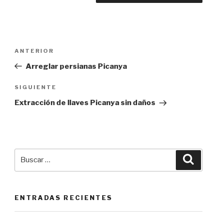
Navegación
Entrada
ANTERIOR
de
anterior:
Arreglar persianas Picanya
entradas
Siguiente
SIGUIENTE
entrada
Extracción de llaves Picanya sin daños
Buscar
Busca
por:
ENTRADAS RECIENTES