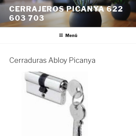
Saltar
CERRAJEROS PICANYA 622
al
603 703
contenido
Menú
Cerraduras Abloy Picanya