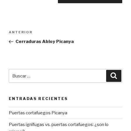
Navegación
Entrada
ANTERIOR
de
anterior:
Cerraduras Abloy Picanya
entradas
Buscar
Busca
por:
ENTRADAS RECIENTES
Puertas cortafuegos Picanya
Puertas ignífugas vs. puertas cortafuegos: ¿son lo