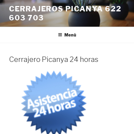
Saltar
CERRAJEROS PICANYA 622
al
603 703
contenido
Menú
Cerrajero Picanya 24 horas