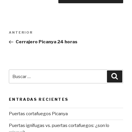
Navegación
Entrada
ANTERIOR
de
anterior:
Cerrajero Picanya 24 horas
entradas
Buscar
Busca
por:
ENTRADAS RECIENTES
Puertas cortafuegos Picanya
Puertas ignífugas vs. puertas cortafuegos: ¿son lo