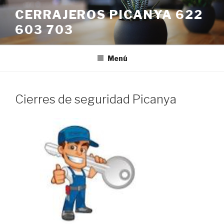
Saltar
CERRAJEROS PICANYA 622
al
603 703
contenido
Menú
Cierres de seguridad Picanya