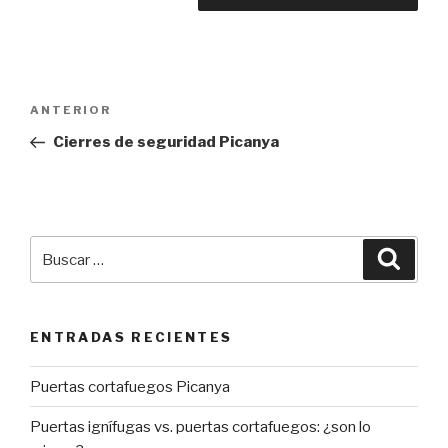
Navegación
Entrada
ANTERIOR
de
anterior:
Cierres de seguridad Picanya
entradas
Buscar
Busca
por:
ENTRADAS RECIENTES
Puertas cortafuegos Picanya
Puertas ignífugas vs. puertas cortafuegos: ¿son lo