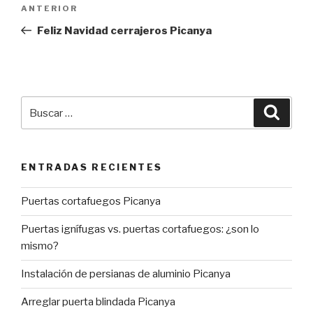
Navegación
Entrada
ANTERIOR
de
anterior:
Feliz Navidad cerrajeros Picanya
entradas
Buscar
Busca
por:
ENTRADAS RECIENTES
Puertas cortafuegos Picanya
Puertas ignífugas vs. puertas cortafuegos: ¿son lo
mismo?
Instalación de persianas de aluminio Picanya
Arreglar puerta blindada Picanya