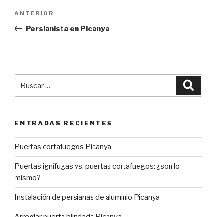
Navegación
Entrada
ANTERIOR
de
anterior:
Persianista en Picanya
entradas
Buscar
Busca
por:
ENTRADAS RECIENTES
Puertas cortafuegos Picanya
Puertas ignífugas vs. puertas cortafuegos: ¿son lo
mismo?
Instalación de persianas de aluminio Picanya
Arreglar puerta blindada Picanya