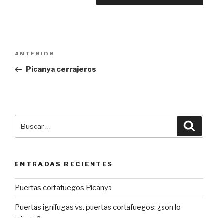
Navegación
Entrada
ANTERIOR
de
anterior:
Picanya cerrajeros
entradas
Buscar
Busca
por:
ENTRADAS RECIENTES
Puertas cortafuegos Picanya
Puertas ignífugas vs. puertas cortafuegos: ¿son lo