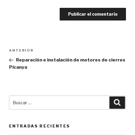
Navegación
Entrada
ANTERIOR
de
anterior:
Reparación e instalación de motores de cierres
entradas
Picanya
Buscar
Busca
por:
ENTRADAS RECIENTES