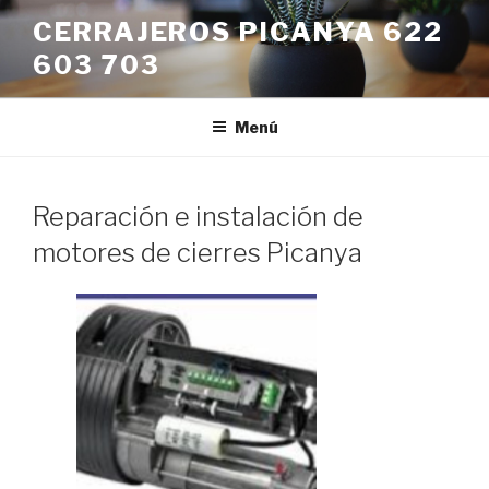
Saltar
CERRAJEROS PICANYA 622
al
603 703
contenido
Menú
Reparación e instalación de
motores de cierres Picanya