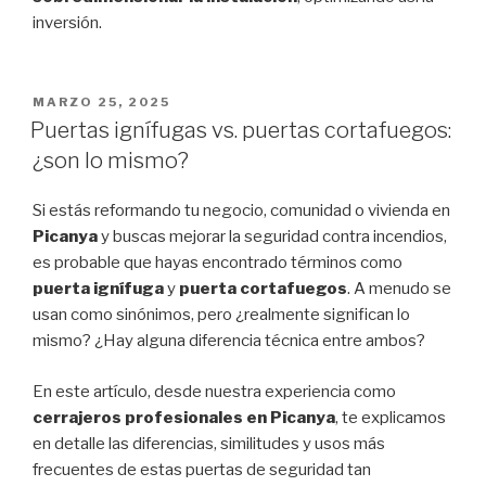
inversión.
PUBLICADO
MARZO 25, 2025
EL
Puertas ignífugas vs. puertas cortafuegos:
¿son lo mismo?
Si estás reformando tu negocio, comunidad o vivienda en
Picanya
y buscas mejorar la seguridad contra incendios,
es probable que hayas encontrado términos como
puerta ignífuga
y
puerta cortafuegos
. A menudo se
usan como sinónimos, pero ¿realmente significan lo
mismo? ¿Hay alguna diferencia técnica entre ambos?
En este artículo, desde nuestra experiencia como
cerrajeros profesionales en Picanya
, te explicamos
en detalle las diferencias, similitudes y usos más
frecuentes de estas puertas de seguridad tan