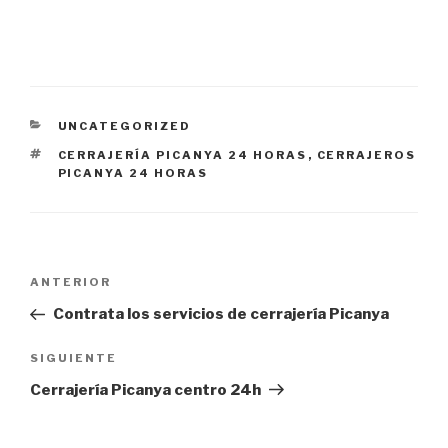
CATEGORÍAS
UNCATEGORIZED
ETIQUETAS
CERRAJERÍA PICANYA 24 HORAS
,
CERRAJEROS
PICANYA 24 HORAS
Navegación
Entrada
ANTERIOR
de
anterior:
Contrata los servicios de cerrajería Picanya
entradas
Siguiente
SIGUIENTE
entrada
Cerrajería Picanya centro 24h