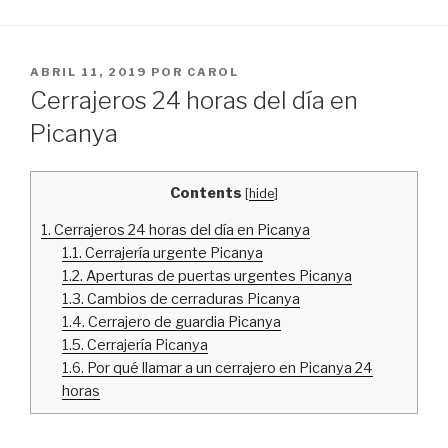
PUBLICADO
ABRIL 11, 2019
POR
CAROL
EL
Cerrajeros 24 horas del día en
Picanya
Contents
[
hide
]
1.
Cerrajeros 24 horas del día en Picanya
1.1.
Cerrajería urgente Picanya
1.2.
Aperturas de puertas urgentes Picanya
1.3.
Cambios de cerraduras Picanya
1.4.
Cerrajero de guardia Picanya
1.5.
Cerrajería Picanya
1.6.
Por qué llamar a un cerrajero en Picanya 24
horas