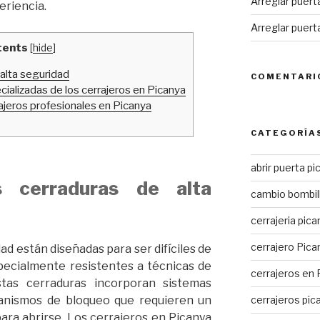
Arreglar puert
eriencia.
Arreglar puert
tents
[
hide
]
 alta seguridad
COMENTARI
ializadas de los cerrajeros en Picanya
ajeros profesionales en Picanya
CATEGORÍA
abrir puerta pi
s cerraduras de alta
cambio bombil
cerrajeria pica
cerrajero Pica
ad están diseñadas para ser difíciles de
specialmente resistentes a técnicas de
cerrajeros en 
stas cerraduras incorporan sistemas
cerrajeros pic
canismos de bloqueo que requieren un
ara abrirse. Los cerrajeros en Picanya