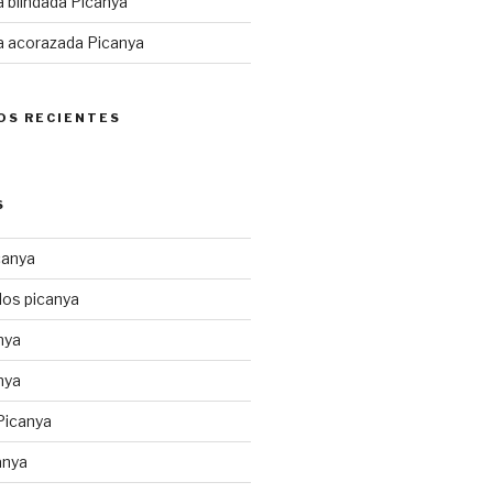
a blindada Picanya
a acorazada Picanya
OS RECIENTES
S
canya
los picanya
nya
nya
Picanya
anya