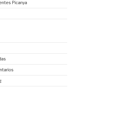
gentes Picanya
d
das
ntarios
g