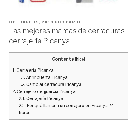
PUBLICADO
OCTUBRE 15, 2018
POR
CAROL
EL
Las mejores marcas de cerraduras
cerrajería Picanya
Contents
[
hide
]
1.
Cerrajería Picanya
1.1.
Abrir puerta Picanya
1.2.
Cambiar cerradura Picanya
2.
Cerrajero de guarcia Picanya
2.1.
Cerrajería Picanya
2.2.
Por qué llamar a un cerrajero en Picanya 24
horas