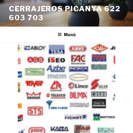
Saltar
CERRAJEROS PICANYA 622
al
603 703
contenido
Menú