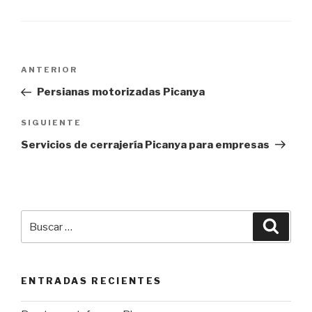
Navegación
Entrada
ANTERIOR
de
anterior:
Persianas motorizadas Picanya
entradas
Siguiente
SIGUIENTE
entrada
Servicios de cerrajería Picanya para empresas
Buscar
Busca
por:
ENTRADAS RECIENTES