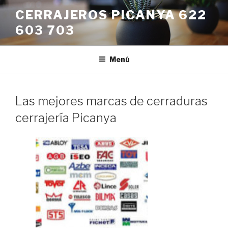
Saltar
CERRAJEROS PICANYA 622
al
603 703
contenido
Menú
Las mejores marcas de cerraduras
cerrajería Picanya