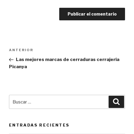
Navegación
Entrada
ANTERIOR
de
anterior:
Las mejores marcas de cerraduras cerrajería
entradas
Picanya
Buscar
Busca
por:
ENTRADAS RECIENTES