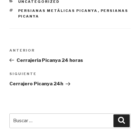
CATEGORÍAS
UNCATEGORIZED
ETIQUETAS
PERSIANAS METÁLICAS PICANYA
,
PERSIANAS
PICANYA
Navegación
Entrada
ANTERIOR
de
anterior:
Cerrajería Picanya 24 horas
entradas
Siguiente
SIGUIENTE
entrada
Cerrajero Picanya 24h
Buscar
Busca
por: