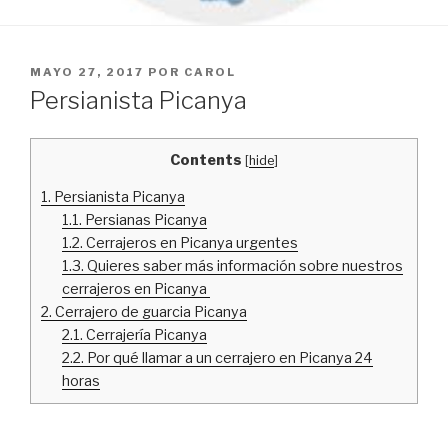
PUBLICADO
MAYO 27, 2017
POR
CAROL
EL
Persianista Picanya
Contents
[
hide
]
1.
Persianista Picanya
1.1.
Persianas Picanya
1.2.
Cerrajeros en Picanya urgentes
1.3.
Quieres saber más información sobre nuestros
cerrajeros en Picanya
2.
Cerrajero de guarcia Picanya
2.1.
Cerrajería Picanya
2.2.
Por qué llamar a un cerrajero en Picanya 24
horas