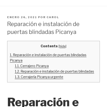
PUBLICADO
ENERO 26, 2021
POR
CAROL
EL
Reparación e instalación de
puertas blindadas Picanya
Contents
[
hide
]
1.
Reparación e instalación de puertas blindadas
Picanya
1.1.
Cerrajero Picanya
1.2.
Reparación e instalación de puertas blindadas
1.3.
Cerrajería Picanya urgente
Reparación e