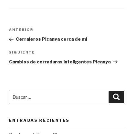
Navegación
Entrada
ANTERIOR
de
anterior:
Cerrajeros Picanya cerca de mi
entradas
Siguiente
SIGUIENTE
entrada
Cambios de cerraduras inteligentes Picanya
Buscar
Busca
por:
ENTRADAS RECIENTES