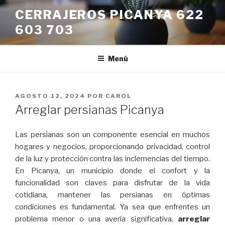
Saltar
CERRAJEROS PICANYA 622
al
603 703
contenido
Menú
PUBLICADO
AGOSTO 12, 2024
POR
CAROL
EL
Arreglar persianas Picanya
Las persianas son un componente esencial en muchos
hogares y negocios, proporcionando privacidad, control
de la luz y protección contra las inclemencias del tiempo.
En Picanya, un municipio donde el confort y la
funcionalidad son claves para disfrutar de la vida
cotidiana, mantener las persianas en óptimas
condiciones es fundamental. Ya sea que enfrentes un
problema menor o una avería significativa,
arreglar