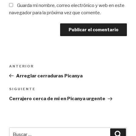
Guarda mi nombre, correo electrónico y web en este
navegador para la próxima vez que comente.
Navegación
Entrada
ANTERIOR
de
anterior:
Arreglar cerraduras Picanya
entradas
Siguiente
SIGUIENTE
entrada
Cerrajero cerca de mi en Picanya urgente
Buscar
Busca