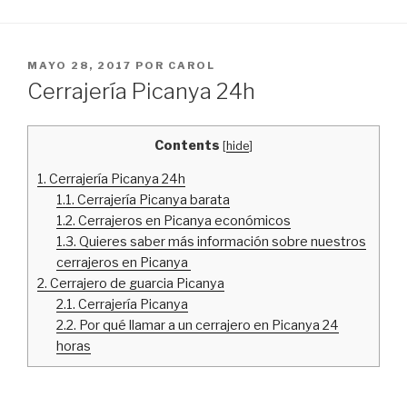
PUBLICADO
MAYO 28, 2017
POR
CAROL
EL
Cerrajería Picanya 24h
Contents
[
hide
]
1.
Cerrajería Picanya 24h
1.1.
Cerrajería Picanya barata
1.2.
Cerrajeros en Picanya económicos
1.3.
Quieres saber más información sobre nuestros
cerrajeros en Picanya
2.
Cerrajero de guarcia Picanya
2.1.
Cerrajería Picanya
2.2.
Por qué llamar a un cerrajero en Picanya 24
horas