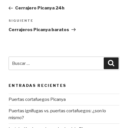
de
anterior:
Cerrajero Picanya 24h
entradas
Siguiente
SIGUIENTE
entrada
Cerrajeros Picanya baratos
Buscar
Busca
por:
ENTRADAS RECIENTES
Puertas cortafuegos Picanya
Puertas ignífugas vs. puertas cortafuegos: ¿son lo
mismo?